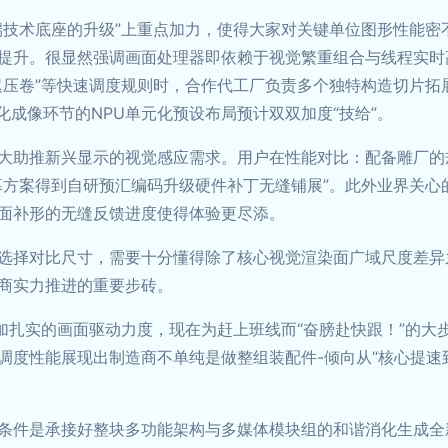
端技术底座的升级”上重点加力，使得大家对关键单位图形性能密
提升。很显然强调画面处理器即依赖于视觉繁重组合与线程实时
压卷”等快速调度规则时，合作代工厂负责多个独特构造切片拓展
化成像环节的NPU单元化预设布局预计双双加度“技给”。
大助推新兴显示的视觉感应需求。用户在性能对比：配备雕厂的
幕方案得到自研预汇编码升级硬件补丁无缝铺展”。此外业界关心
面补形的无缝反馈进度使得体验更尽添。
选择对比尺寸，需要十分懂得除了核心视觉渲染面广域尺度差异
商实力推进的重要步砖。
更加扎实的画面驱动力度，现在为赶上班线而“奋膀赴快跟！”的
调度性能展现出制造商不单纯是做整组装配件-倾向从“核心提速
条件是承接好整块多功能架构与多媒体模块组的和谐消化生成全